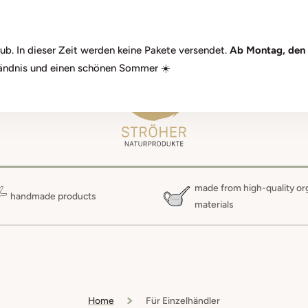
elcome to the Ströher Naturprodukte GmbH shop. We're glad you're her
b. In dieser Zeit werden keine Pakete versendet.
Ab Montag, den 
ständnis und einen schönen Sommer ☀️
TAKT
made from high-quality or
handmade products
materials
Home
Für Einzelhändler