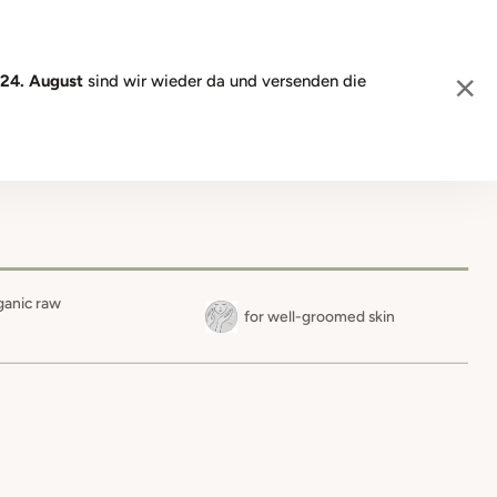
e.
24. August
sind wir wieder da und versenden die
CART
EN
SEARCH
ganic raw
for well-groomed skin