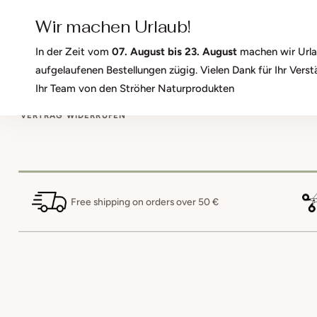
SKIP TO
W
CONTENT
Wir machen Urlaub!
In der Zeit vom
07. August bis 23. August
machen wir Urlau
aufgelaufenen Bestellungen zügig. Vielen Dank für Ihr Ver
HOME
PRODUCTS
WORKSHOPS
BLOG
KON
Ihr Team von den Ströher Naturprodukten
VERTRAG WIDERRUFEN
Free shipping on orders over 50 €