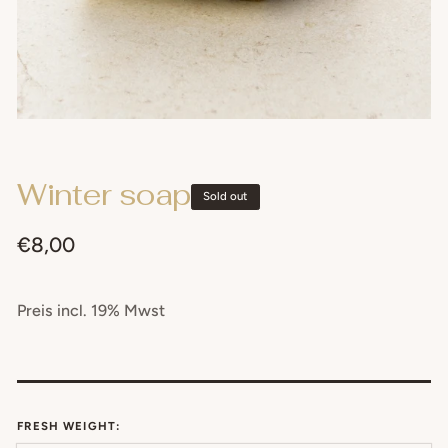
Winter soap
Sold out
Regular
€8,00
price
Preis incl. 19% Mwst
FRESH WEIGHT: