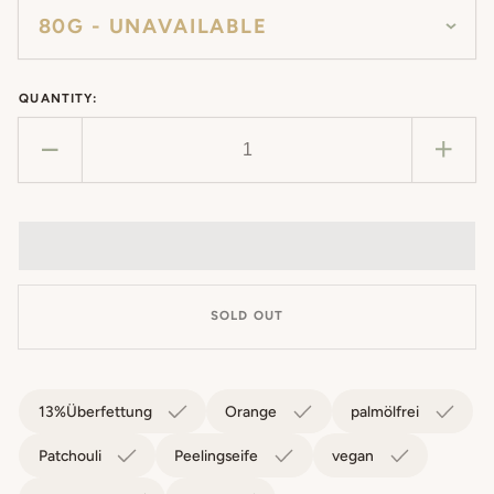
QUANTITY:
Decrease
Incr
quantity
quan
for
for
Winter
Wint
soap
soa
SOLD OUT
13%Überfettung
Orange
palmölfrei
Patchouli
Peelingseife
vegan