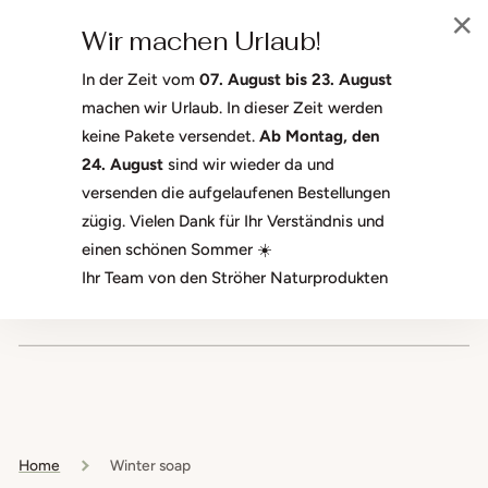
SKIP TO
Welcome to the Ströher Naturprodukte GmbH shop. We're glad
CONTENT
Wir machen Urlaub!
you're here.
In der Zeit vom
07. August bis 23. August
machen wir Urlaub. In dieser Zeit werden
keine Pakete versendet.
Ab Montag, den
CART
24. August
sind wir wieder da und
versenden die aufgelaufenen Bestellungen
zügig. Vielen Dank für Ihr Verständnis und
einen schönen Sommer ☀️
Ihr Team von den Ströher Naturprodukten
Free shipping on orders over 50 €
Home
Winter soap